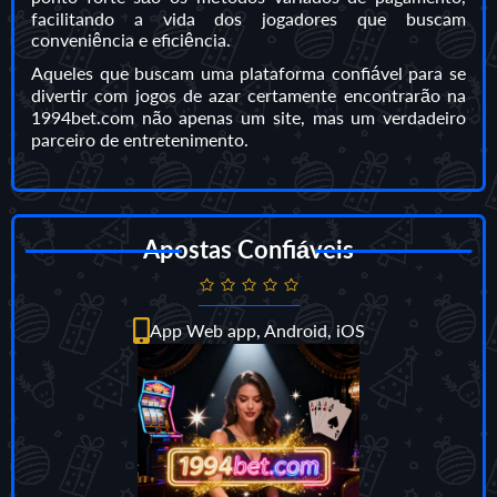
facilitando a vida dos jogadores que buscam
conveniência e eficiência.
Aqueles que buscam uma plataforma confiável para se
divertir com jogos de azar certamente encontrarão na
1994bet.com não apenas um site, mas um verdadeiro
parceiro de entretenimento.
Apostas Confiáveis
App Web app, Android, iOS