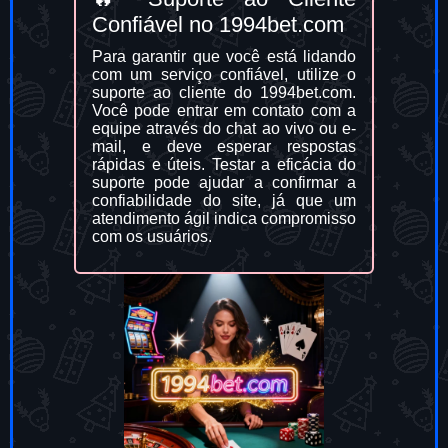
Confiável no 1994bet.com
Para garantir que você está lidando
com um serviço confiável, utilize o
suporte ao cliente do 1994bet.com.
Você pode entrar em contato com a
equipe através do chat ao vivo ou e-
mail, e deve esperar respostas
rápidas e úteis. Testar a eficácia do
suporte pode ajudar a confirmar a
confiabilidade do site, já que um
atendimento ágil indica compromisso
com os usuários.