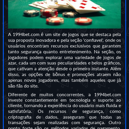
A 1994bet.com é um site de jogos que se destaca pela
sua proposta inovadora e pela seção 'confiavel', onde os
usuários encontram recursos exclusivos que garantem
tanto segurança quanto entretenimento. Na seção, os
jogadores podem explorar uma variedade de jogos de
azar, cada um com suas peculiaridades e belos gráficos,
que cativam a atenção desde o primeiro instante. Além
disso, as opções de bônus e promoções atraem não
apenas novos jogadores, mas também aqueles que já
são fãs do site.
Diferente de muitos concorrentes, a 1994bet.com
investe constantemente em tecnologia e suporte ao
cliente, tornando a experiência do usuário mais fluida e
satisfatória. Os recursos de segurança, como
criptografia de dados, asseguram que todas as
transações sejam realizadas com segurança. Outro
ponto forte são os métodos variados de pagamento,