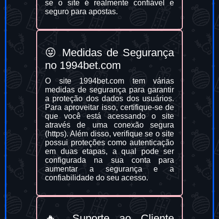
se o site é realmente confiável e
seguro para apostas.
😜 Medidas de Segurança
no 1994bet.com
O site 1994bet.com tem várias
medidas de segurança para garantir
a proteção dos dados dos usuários.
Para aproveitar isso, certifique-se de
que você está acessando o site
através de uma conexão segura
(https). Além disso, verifique se o site
possui proteções como autenticação
em duas etapas, a qual pode ser
configurada na sua conta para
aumentar a segurança e a
confiabilidade do seu acesso.
🔥 Suporte ao Cliente